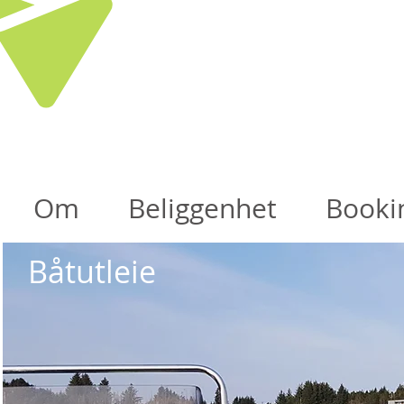
VILLA
Om
Beliggenhet
Booki
Båtutleie