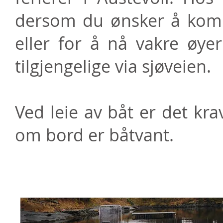
dersom du ønsker å komm
eller for å nå vakre øy
tilgjengelige via sjøveien.
Ved leie av båt er det kr
om bord er båtvant.
Om båten